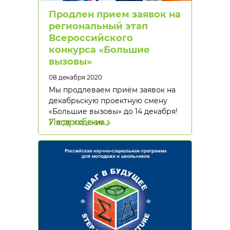
Продлен прием заявок на
региональный этап
Всероссийского
конкурса «Большие
вызовы»
08 декабря 2020
Мы продлеваем приём заявок на
декабрьскую проектную смену
«Большие вызовы» до 14 декабря!
Подробнее
У вологодских…