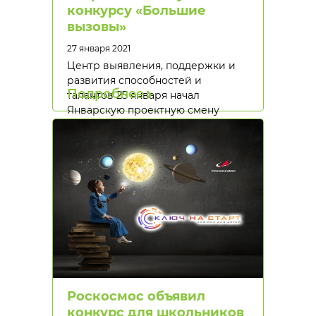
конкурсу «Большие
вызовы»
27 января 2021
Центр выявления, поддержки и
развития способностей и
Подробнее
талантов 25 января начал
Январскую проектную смену
«Большие…
Роскосмос объявил
конкурс для школьников