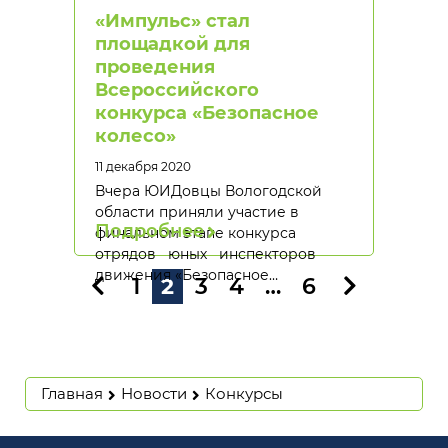
«Импульс» стал
площадкой для
проведения
Всероссийского
конкурса «Безопасное
колесо»
11 декабря 2020
Вчера ЮИДовцы Вологодской
области приняли участие в
Подробнее
финальном этапе конкурса
отрядов юных инспекторов
движения «Безопасное…
1
2
3
4
…
6
Главная
Новости
Конкурсы