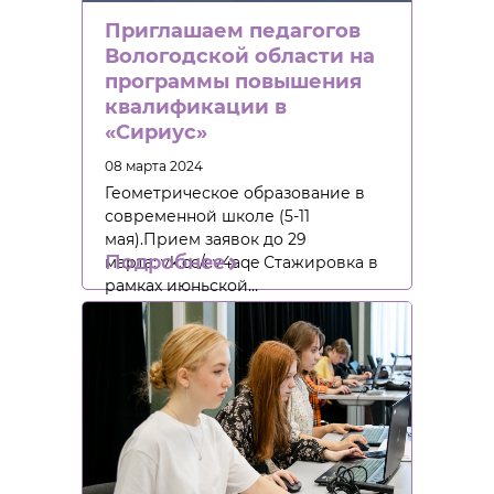
Приглашаем педагогов
Вологодской области на
программы повышения
квалификации в
«Сириус»
08 марта 2024
Геометрическое образование в
современной школе (5-11
мая).Прием заявок до 29
Подробнее
марта: vk.cc/cv4aqe Стажировка в
рамках июньской…