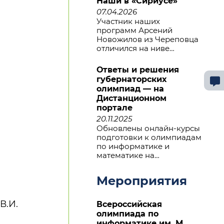
Наши в «Сириусе»
07.04.2026
Участник наших
программ Арсений
Новожилов из Череповца
отличился на ниве…
Ответы и решения
губернаторских
олимпиад — на
Дистанционном
портале
20.11.2025
Обновлены онлайн-курсы
подготовки к олимпиадам
по информатике и
математике на…
Мероприятия
В.И.
Всероссийская
олимпиада по
информатике им. М.