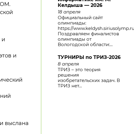
OOM.
Келдыша — 2026
18 апреля
дской
Официальный сайт
олимпиады:
https://www.keldysh.siriusolymp.r
Поздравляем финалистов
олимпиады от
 и
Вологодской области:…
этов и
ТУРНИРЫ по ТРИЗ-2026
8 апреля
ТРИЗ – это теория
решения
тический
изобретательских задач. В
ТРИЗ нет…
ений
и выслана