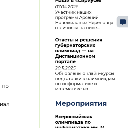
Наши в «Сириусе»
07.04.2026
Участник наших
программ Арсений
Новожилов из Череповца
отличился на ниве…
Ответы и решения
губернаторских
олимпиад — на
Дистанционном
портале
20.11.2025
Обновлены онлайн-курсы
подготовки к олимпиадам
по информатике и
 по
математике на…
Мероприятия
риал
Всероссийская
олимпиада по
информатике им. М.