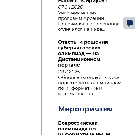
Наши в «Сириусе»
07.04.2026
Участник наших
программ Арсений
Новожилов из Череповца
отличился на ниве…
Ответы и решения
губернаторских
олимпиад — на
Дистанционном
портале
20.11.2025
Обновлены онлайн-курсы
подготовки к олимпиадам
по информатике и
математике на…
Мероприятия
Всероссийская
олимпиада по
информатике им. М.