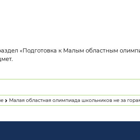
в раздел «Подготовка к Малым областным олим
мет.
ие
Малая областная олимпиада школьников не за гора