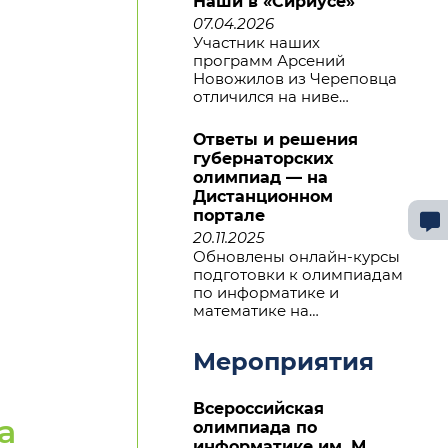
Наши в «Сириусе»
07.04.2026
Участник наших
программ Арсений
Новожилов из Череповца
отличился на ниве…
Ответы и решения
губернаторских
олимпиад — на
Дистанционном
портале
20.11.2025
Обновлены онлайн-курсы
подготовки к олимпиадам
по информатике и
математике на…
Мероприятия
Всероссийская
а
олимпиада по
информатике им. М.