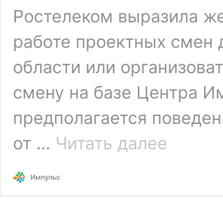
Ростелеком выразила же
работе проектных смен 
области или организова
смену на базе Центра И
предполагается поведен
ВМЛ
от …
Читать далее
и
«Ростелеком»
заключили
Импульс
соглашение
о
сотрудничестве